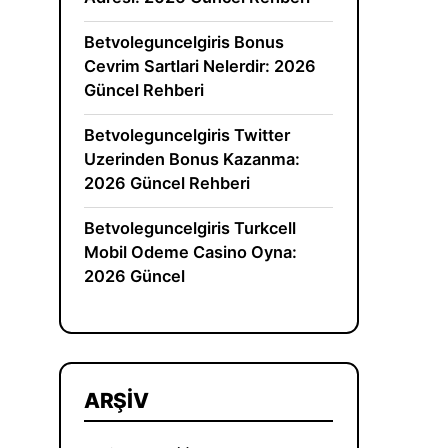
Betvoleguncelgiris Bonus
Cevrim Sartlari Nelerdir: 2026
Güncel Rehberi
Betvoleguncelgiris Twitter
Uzerinden Bonus Kazanma:
2026 Güncel Rehberi
Betvoleguncelgiris Turkcell
Mobil Odeme Casino Oyna:
2026 Güncel
ARŞIV