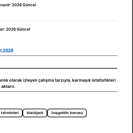
ynanir: 2026 Güncel
lar: 2026 Güncel
t 2026
anlık olarak izleyen çalışma tarzıyla, karmaşık istatistikleri
e aktarır.
 tahminleri
blackjack
hoşgeldin bonusu