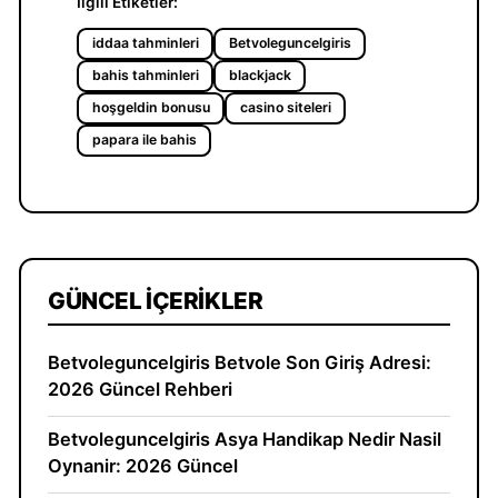
İlgili Etiketler:
iddaa tahminleri
Betvoleguncelgiris
bahis tahminleri
blackjack
hoşgeldin bonusu
casino siteleri
papara ile bahis
GÜNCEL İÇERIKLER
Betvoleguncelgiris Betvole Son Giriş Adresi:
2026 Güncel Rehberi
Betvoleguncelgiris Asya Handikap Nedir Nasil
Oynanir: 2026 Güncel