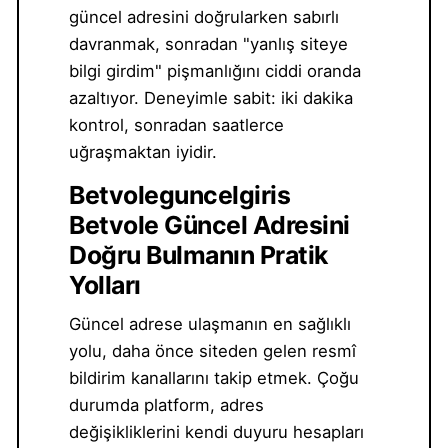
güncel adresini doğrularken sabırlı
davranmak, sonradan "yanlış siteye
bilgi girdim" pişmanlığını ciddi oranda
azaltıyor. Deneyimle sabit: iki dakika
kontrol, sonradan saatlerce
uğraşmaktan iyidir.
Betvoleguncelgiris
Betvole Güncel Adresini
Doğru Bulmanın Pratik
Yolları
Güncel adrese ulaşmanın en sağlıklı
yolu, daha önce siteden gelen resmî
bildirim kanallarını takip etmek. Çoğu
durumda platform, adres
değişikliklerini kendi duyuru hesapları