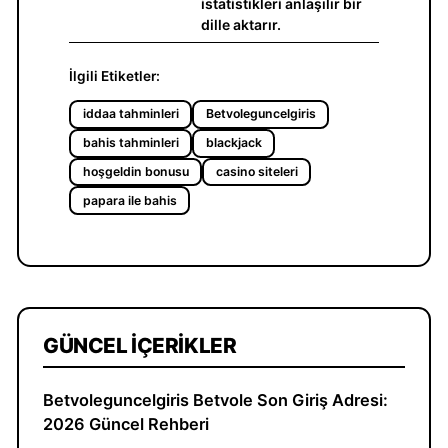
istatistikleri anlaşılır bir
dille aktarır.
İlgili Etiketler:
iddaa tahminleri
Betvoleguncelgiris
bahis tahminleri
blackjack
hoşgeldin bonusu
casino siteleri
papara ile bahis
GÜNCEL İÇERIKLER
Betvoleguncelgiris Betvole Son Giriş Adresi:
2026 Güncel Rehberi