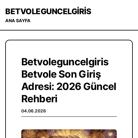
BETVOLEGUNCELGIRIS
ANA SAYFA
Betvoleguncelgiris
Betvole Son Giriş
Adresi: 2026 Güncel
Rehberi
04.06.2026