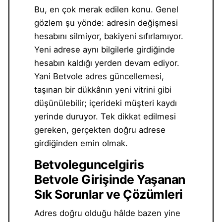
Bu, en çok merak edilen konu. Genel
gözlem şu yönde: adresin değişmesi
hesabını silmiyor, bakiyeni sıfırlamıyor.
Yeni adrese aynı bilgilerle girdiğinde
hesabın kaldığı yerden devam ediyor.
Yani Betvole adres güncellemesi,
taşınan bir dükkânın yeni vitrini gibi
düşünülebilir; içerideki müşteri kaydı
yerinde duruyor. Tek dikkat edilmesi
gereken, gerçekten doğru adrese
girdiğinden emin olmak.
Betvoleguncelgiris
Betvole Girişinde Yaşanan
Sık Sorunlar ve Çözümleri
Adres doğru olduğu hâlde bazen yine