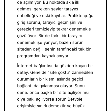
de açılmıyor. Bu noktada akla ilk
gelmesi gereken şeyler tarayıcı
önbelleği ve eski kayıtlar. Pratikte çoğu
giriş sorunu, tarayıcı geçmişini ve
çerezleri temizleyip tekrar denemekle
çözülüyor. Bir de farklı bir tarayıcı
denemek işe yarıyor; bazen sorun
siteden değil, senin tarafındaki tek bir
programdan kaynaklanıyor.
İnternet bağlantısı da gözden kaçan bir
detay. Genelde "site çöktü" zannedilen
durumların bir kısmı aslında geçici
bağlantı dalgalanması oluyor. Şunu
dene: önce başka bir site açılıyor mu
diye bak, açılıyorsa sorun Betvole
erişimiyle sınırlı demektir ve büyük