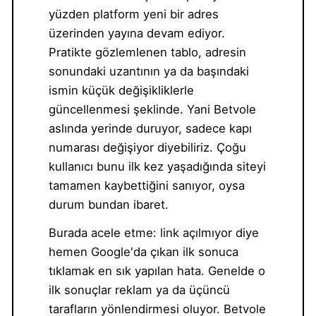
yüzden platform yeni bir adres
üzerinden yayına devam ediyor.
Pratikte gözlemlenen tablo, adresin
sonundaki uzantının ya da başındaki
ismin küçük değişikliklerle
güncellenmesi şeklinde. Yani Betvole
aslında yerinde duruyor, sadece kapı
numarası değişiyor diyebiliriz. Çoğu
kullanıcı bunu ilk kez yaşadığında siteyi
tamamen kaybettiğini sanıyor, oysa
durum bundan ibaret.
Burada acele etme: link açılmıyor diye
hemen Google'da çıkan ilk sonuca
tıklamak en sık yapılan hata. Genelde o
ilk sonuçlar reklam ya da üçüncü
tarafların yönlendirmesi oluyor. Betvole